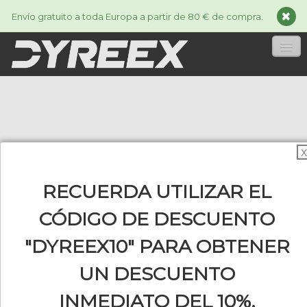
Envío gratuito a toda Europa a partir de 80 € de compra.
INICIA
CORDAJES
▼
X
ACCESSORIES
▼
RECUERDA UTILIZAR EL
INFORMACIÓN
▼
CÓDIGO DE DESCUENTO
"DYREEX10" PARA OBTENER
0
UN DESCUENTO
INMEDIATO DEL 10%.