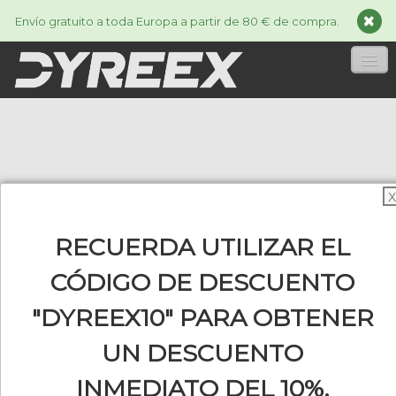
Envío gratuito a toda Europa a partir de 80 € de compra.
INICIA
CORDAJES
▼
X
ACCESSORIES
▼
RECUERDA UTILIZAR EL
INFORMACIÓN
▼
CÓDIGO DE DESCUENTO
"DYREEX10" PARA OBTENER
0
UN DESCUENTO
INMEDIATO DEL 10%.