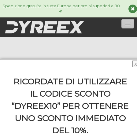
Spedizione gratuita in tutta Europa per ordini superiori a 80
€.
HOME
CORDE
▼
X
ACCESSORIES
▼
RICORDATE DI UTILIZZARE
INFORMAZIONI
▼
IL CODICE SCONTO
“DYREEX10” PER OTTENERE
UNO SCONTO IMMEDIATO
0
DEL 10%.