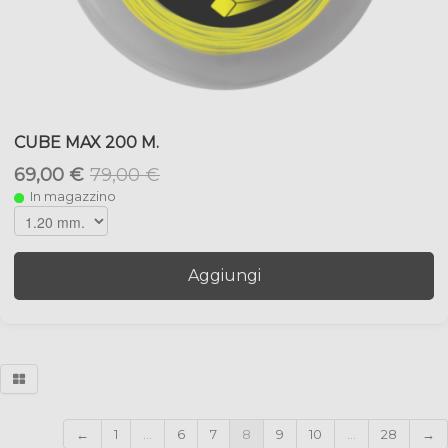
CUBE MAX 200 M.
69,00 €
79,00 €
In magazzino
Aggiungi
←
1
...
6
7
8
9
10
...
28
→