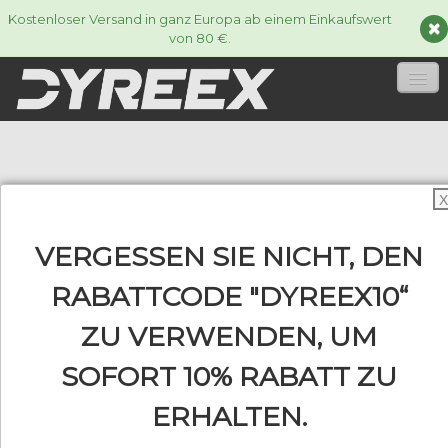
Kostenloser Versand in ganz Europa ab einem Einkaufswert
von 80 €.
HOME
TENNISSAITEN
▼
X
ACCESSORIES
▼
VERGESSEN SIE NICHT, DEN
INFORMATIONEN
RABATTCODE "DYREEX10“
▼
ZU VERWENDEN, UM
SOFORT 10% RABATT ZU
0
ERHALTEN.