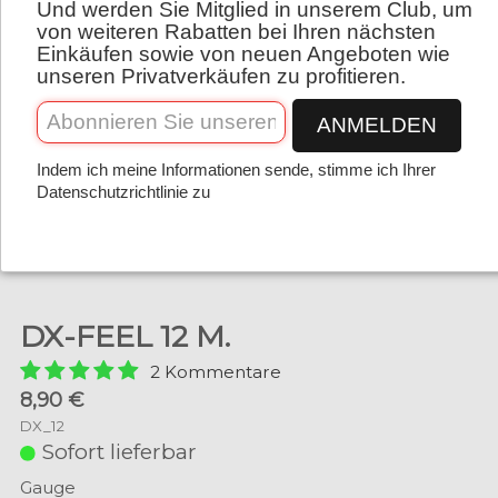
Und werden Sie Mitglied in unserem Club, um
Deutsch
von weiteren Rabatten bei Ihren nächsten
Einkäufen sowie von neuen Angeboten wie
unseren Privatverkäufen zu profitieren.
ANMELDEN
Indem ich meine Informationen sende, stimme ich Ihrer
Datenschutzrichtlinie zu
DX-FEEL 12 M.
2 Kommentare
8,90 €
DX_12
Sofort lieferbar
Gauge