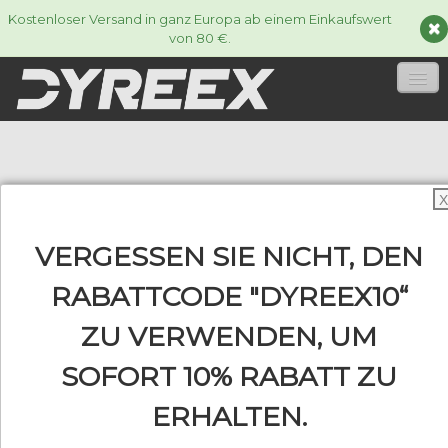
Kostenloser Versand in ganz Europa ab einem Einkaufswert
von 80 €.
HOME
TENNISSAITEN
▼
X
ACCESSORIES
▼
VERGESSEN SIE NICHT, DEN
INFORMATIONEN
RABATTCODE "DYREEX10“
▼
ZU VERWENDEN, UM
SOFORT 10% RABATT ZU
0
ERHALTEN.