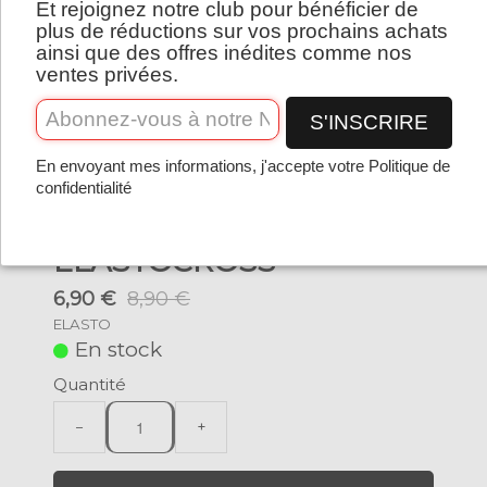
Et rejoignez notre club pour bénéficier de
Français
plus de réductions sur vos prochains achats
ainsi que des offres inédites comme nos
ventes privées.
S'INSCRIRE
En envoyant mes informations, j'accepte votre Politique de
confidentialité
ELASTOCROSS
6,90 €
8,90 €
ELASTO
En stock
Quantité
−
+