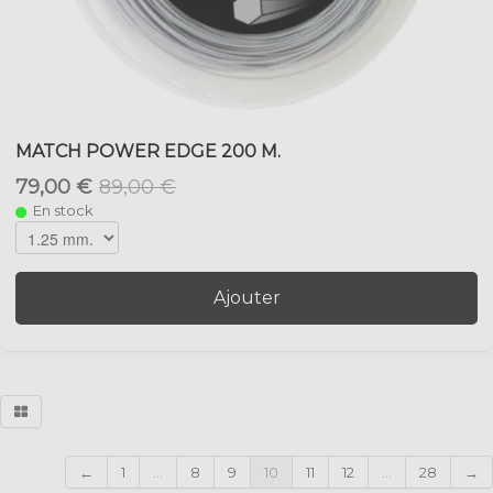
MATCH POWER EDGE 200 M.
79,00 €
89,00 €
En stock
Ajouter
←
1
...
8
9
10
11
12
...
28
→