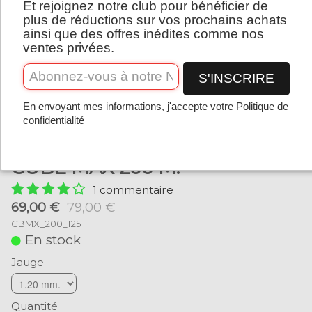
Et rejoignez notre club pour bénéficier de
Français
plus de réductions sur vos prochains achats
ainsi que des offres inédites comme nos
ventes privées.
S'INSCRIRE
En envoyant mes informations, j'accepte votre Politique de
confidentialité
CUBE MAX 200 M.
1 commentaire
69,00 €
79,00 €
CBMX_200_125
En stock
Jauge
Quantité