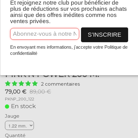
Et rejoignez notre club pour bénéficier de
Français
plus de réductions sur vos prochains achats
ainsi que des offres inédites comme nos
ventes privées.
S'INSCRIRE
En envoyant mes informations, j'accepte votre Politique de
confidentialité
PINK'N POWER 200 M.
2 commentaires
79,00 €
89,00 €
PKNP_200_122
En stock
Jauge
Quantité