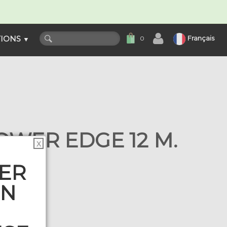
TIONS
Français
0
▼
WER EDGE 12 M.
X
aire
SER
ON