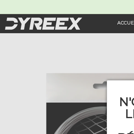
ACCUE
N'
L