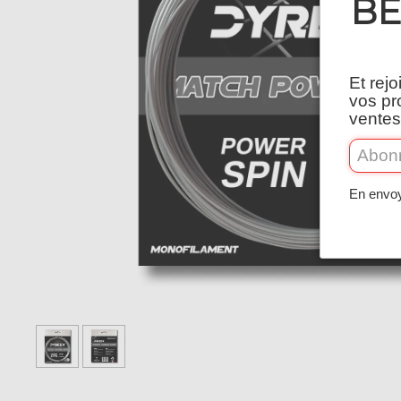
BÉ
Et rej
vos pr
ventes
En envoy