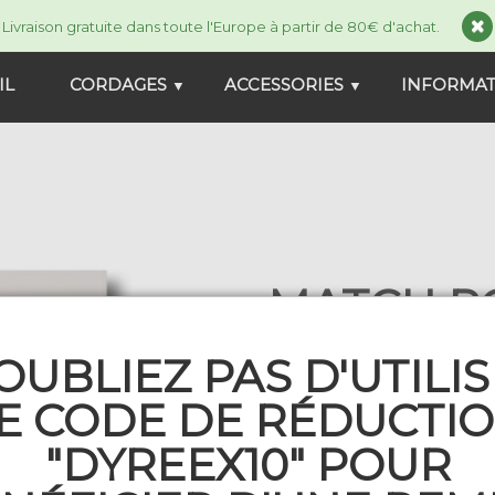
Livraison gratuite dans toute l'Europe à partir de 80€ d'achat.
IL
CORDAGES
ACCESSORIES
INFORMA
▼
▼
MATCH PO
1 comment
OUBLIEZ PAS D'UTILI
8,90 €
MPEDGE_200
E CODE DE RÉDUCTI
En stock
"DYREEX10" POUR
Jauge