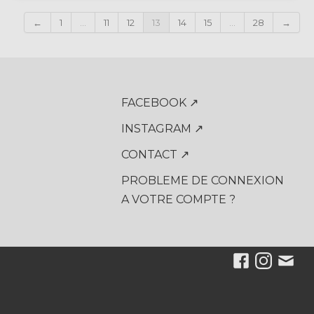
←
1
...
11
12
13
14
15
...
28
→
FACEBOOK ↗
INSTAGRAM ↗
CONTACT ↗
PROBLEME DE CONNEXION
A VOTRE COMPTE ?