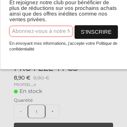
Et rejoignez notre club pour bénéficier de
Français
plus de réductions sur vos prochains achats
ainsi que des offres inédites comme nos
ventes privées.
S'INSCRIRE
En envoyant mes informations, j'accepte votre Politique de
confidentialité
PRO FEEL 4 PCS
8,90 €
9,90 €
PROFEEL_4
En stock
Quantité
−
+