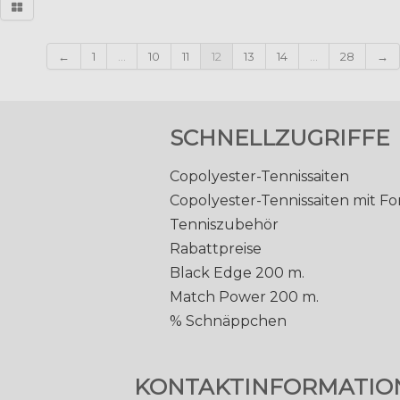
←
1
...
10
11
12
13
14
...
28
→
SCHNELLZUGRIFFE
Copolyester-Tennissaiten
Copolyester-Tennissaiten mit F
Tenniszubehör
Rabattpreise
Black Edge 200 m.
Match Power 200 m.
% Schnäppchen
KONTAKTINFORMATIO