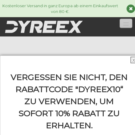
Kostenloser Versand in ganz Europa ab einem Einkaufswert
von 80 €.
HOME
TENNISSAITEN
▼
X
ACCESSORIES
▼
VERGESSEN SIE NICHT, DEN
INFORMATIONEN
RABATTCODE "DYREEX10“
▼
ZU VERWENDEN, UM
SOFORT 10% RABATT ZU
0
ERHALTEN.