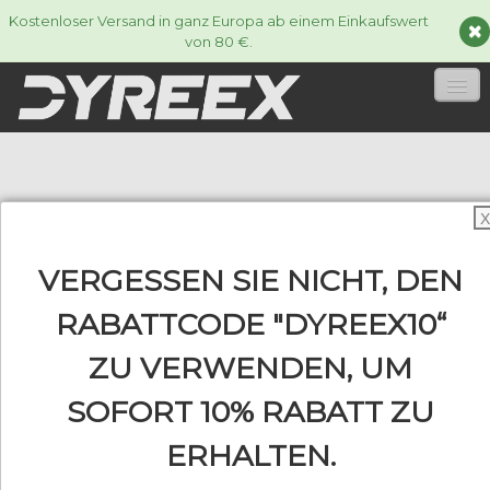
Kostenloser Versand in ganz Europa ab einem Einkaufswert
von 80 €.
HOME
TENNISSAITEN AUS MIKROFASERN UND
TENNISSAITEN
▼
X
POLYAMID
ACCESSORIES
▼
VERGESSEN SIE NICHT, DEN
INFORMATIONEN
RABATTCODE "DYREEX10“
▼
ZU VERWENDEN, UM
Die multifilen und synthetischen Tennissaiten
SOFORT 10% RABATT ZU
von Dyreex bieten einen ausgezeichneten
0
Komfort, ein fabelhaftes Spielgefühl und einen
ERHALTEN.
guten Ballkontakt. Für Spieler, die ihre Saiten