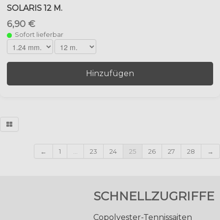
SOLARIS 12 M.
6,90 €
Sofort lieferbar
Hinzufügen
←
1
...
23
24
25
26
27
28
→
SCHNELLZUGRIFFE
Copolyester-Tennissaiten