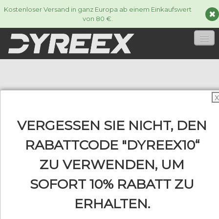
Kostenloser Versand in ganz Europa ab einem Einkaufswert
von 80 €.
HOME
TENNISSAITEN
▼
X
ACCESSORIES
▼
VERGESSEN SIE NICHT, DEN
INFORMATIONEN
RABATTCODE "DYREEX10“
▼
ZU VERWENDEN, UM
SOFORT 10% RABATT ZU
0
ERHALTEN.