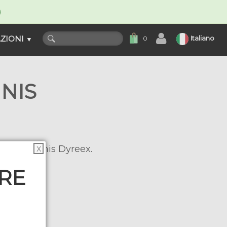
ZIONI
Italiano
0
▼
NIS
orse da tennis Dyreex.
X
ARE