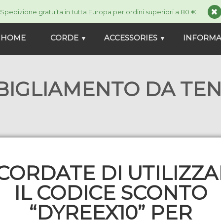
Spedizione gratuita in tutta Europa per ordini superiori a 80 €.
HOME
CORDE
ACCESSORIES
INFORMA
▼
▼
BIGLIAMENTO DA TEN
ri con i nostri capi di abbigliamento e le nostre b
CORDATE DI UTILIZZ
IL CODICE SCONTO
“DYREEX10” PER