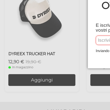
O
E iscri
vostri 
Inviando 
DYREEX TRUCKER HAT
DYREEX 
12,90 €
19,90 €
34,90 €
In magazzino
In magaz
Aggiungi