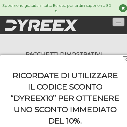
Spedizione gratuita in tutta Europa per ordini superiori a 80
€.
HOME
PACCHETTI DIMOSTRATIVI
CORDE
▼
X
ACCESSORIES
▼
RICORDATE DI UTILIZZARE
INFORMAZIONI
▼
IL CODICE SCONTO
Scopri i nostri pacchetti di prova per trovare il
cordino più adatto alle tue esigenze.
“DYREEX10” PER OTTENERE
UNO SCONTO IMMEDIATO
0
DEL 10%.