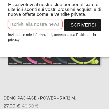
E iscrivetevi al nostro club per beneficiare di
Italiano
ulteriori sconti sui vostri prossimi acquisti e di
nuove offerte come le vendite private.
ISCRIVERSI
Inviando le mie informazioni, accetto la tua Politica sulla
privacy
DEMO PACKAGE - POWER - 5 X 12 M.
27,00 €
40,50 €