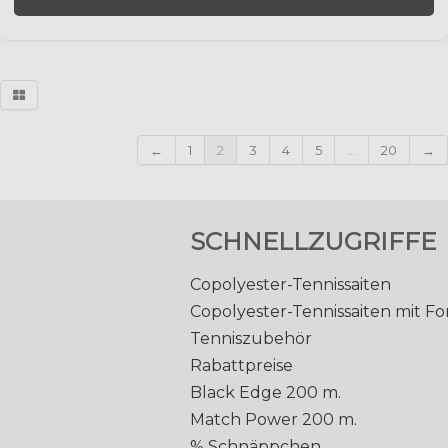
←
1
2
3
4
5
...
20
→
SCHNELLZUGRIFFE
Copolyester-Tennissaiten
Copolyester-Tennissaiten mit F
Tenniszubehör
Rabattpreise
Black Edge 200 m.
Match Power 200 m.
% Schnäppchen