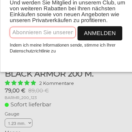
Und werden Sie Mitglied in unserem Club, um
Deutsch
von weiteren Rabatten bei Ihren nächsten
Einkäufen sowie von neuen Angeboten wie
unseren Privatverkäufen zu profitieren.
ANMELDEN
Indem ich meine Informationen sende, stimme ich Ihrer
Datenschutzrichtlinie zu
BLACK ARMOR 200 M.
2 Kommentare
79,00 €
89,00 €
BARMR_200_123
Sofort lieferbar
Gauge