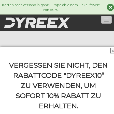
Kostenloser Versand in ganz Europa ab einem Einkaufswert
von 80 €.
HOME
TENNISSAITEN
▼
X
ACCESSORIES
▼
VERGESSEN SIE NICHT, DEN
INFORMATIONEN
RABATTCODE "DYREEX10“
▼
ZU VERWENDEN, UM
SOFORT 10% RABATT ZU
0
ERHALTEN.