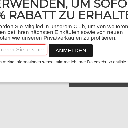
ERWENDEN, UM SOFO
% RABATT ZU ERHALT
Packaging
rden Sie Mitglied in unserem Club, um von weitere
Menge
en bei Ihren nächsten Einkäufen sowie von neuen
ten wie unseren Privatverkäufen zu profitieren.
−
+
ANMELDEN
h meine Informationen sende, stimme ich Ihrer Datenschutzrichtlinie