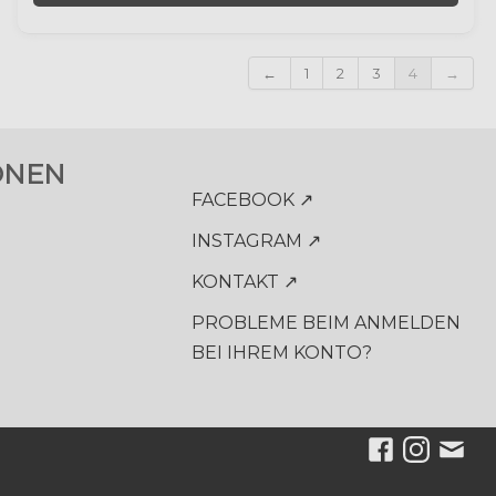
←
1
2
3
4
→
ONEN
FACEBOOK ↗
INSTAGRAM ↗
KONTAKT ↗
n
PROBLEME BEIM ANMELDEN
BEI IHREM KONTO?