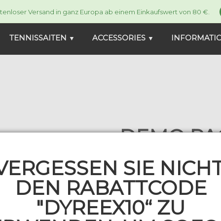
tenloser Versand in ganz Europa ab einem Einkaufswert von 80 €.
TENNISSAITEN
ACCESSORIES
INFORMATI
▼
▼
DEMO PAC
5 X 12 M.
VERGESSEN SIE NICHT
29,00 €
45,50 €
DEN RABATTCODE
DEMOCFRT
Sofort lieferbar
"DYREEX10“ ZU
Gauge