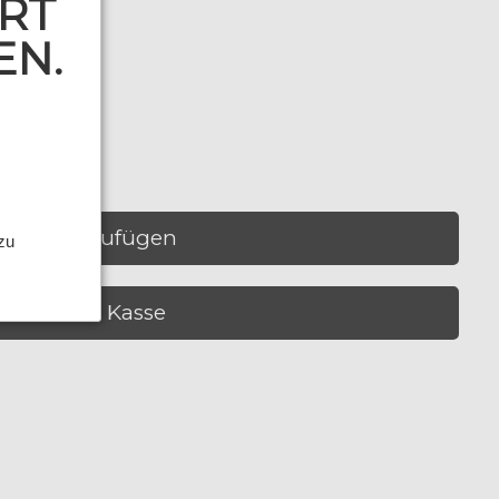
RT
EN.
n
Hinzufügen
 zu
Zur Kasse