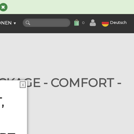
ONEN
Deutsch
0
▼
KAGE - COMFORT -
X
,