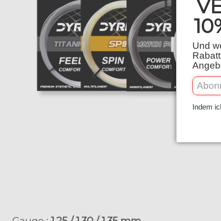
V
10
Und we
Rabatt
Angebo
Indem ic