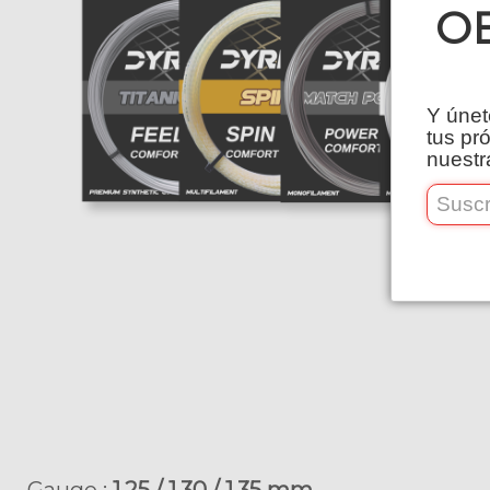
O
Y únet
tus pr
nuestr