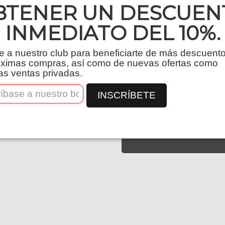
BTENER UN DESCUEN
Packaging
INMEDIATO DEL 10%.
e a nuestro club para beneficiarte de más descuent
Cantidad
óximas compras, así como de nuevas ofertas como
as ventas privadas.
−
+
INSCRÍBETE