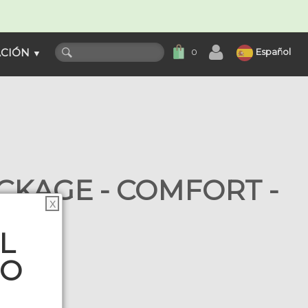
ACIÓN
Español
0
▼
KAGE - COMFORT -
X
L
TO