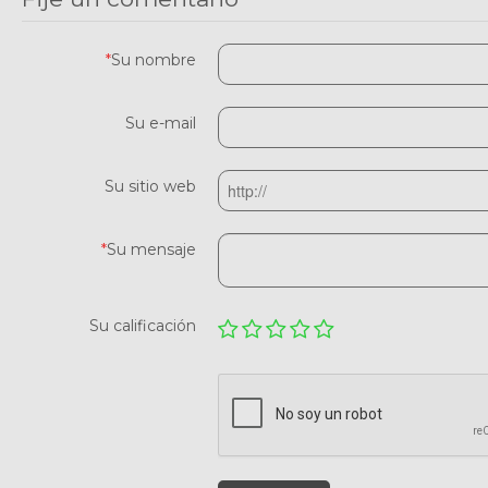
*
Su nombre
Su e-mail
Su sitio web
*
Su mensaje
Su calificación