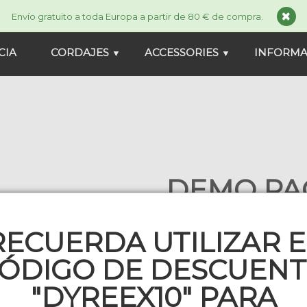
Envío gratuito a toda Europa a partir de 80 € de compra.
CIA
CORDAJES
ACCESSORIES
INFORM
▼
▼
DEMO PAC
5 X 12 M.
RECUERDA UTILIZAR E
29,00 €
45,50 €
DEMOCFRT
ÓDIGO DE DESCUEN
En stock
"DYREEX10" PARA
Gauge