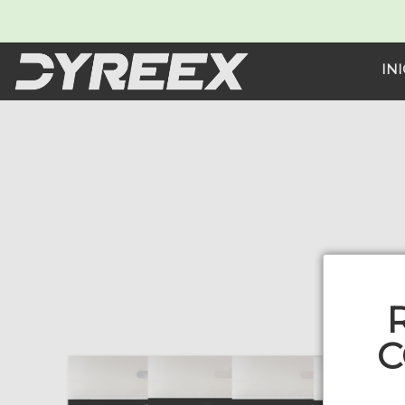
INI
C