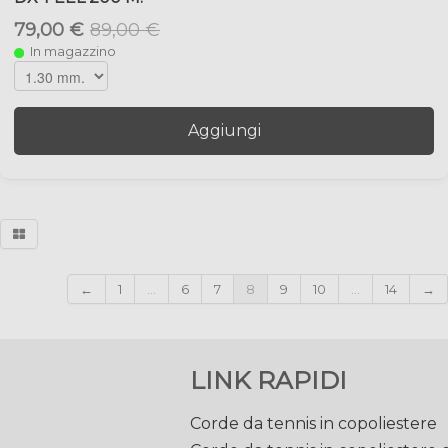
79,00 €
89,00 €
In magazzino
Aggiungi
←
1
...
6
7
8
9
10
...
14
→
LINK RAPIDI
Corde da tennis in copoliestere