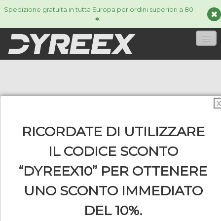
Spedizione gratuita in tutta Europa per ordini superiori a 80
€.
HOME
CORDE
▼
X
ACCESSORIES
▼
RICORDATE DI UTILIZZARE
INFORMAZIONI
▼
IL CODICE SCONTO
“DYREEX10” PER OTTENERE
UNO SCONTO IMMEDIATO
0
DEL 10%.