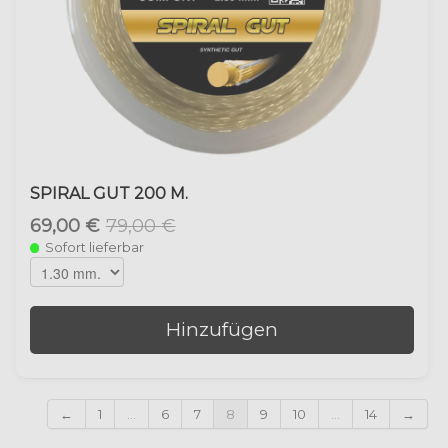
SPIRAL GUT 200 M.
69,00 €
79,00 €
Sofort lieferbar
Hinzufügen
←
1
...
6
7
8
9
10
...
14
→