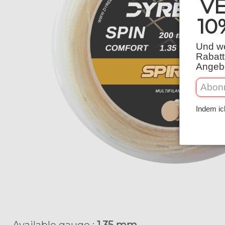
V
10
Und we
Rabatt
Angebo
Indem ic