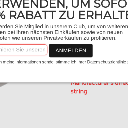
ERWENDEN, UM SOFO
Menge
% RABATT ZU ERHALT
−
+
rden Sie Mitglied in unserem Club, um von weitere
en bei Ihren nächsten Einkäufen sowie von neuen
ten wie unseren Privatverkäufen zu profitieren.
ANMELDEN
h meine Informationen sende, stimme ich Ihrer Datenschutzrichtlinie
Recommended retail 
Manufacturer's direc
string