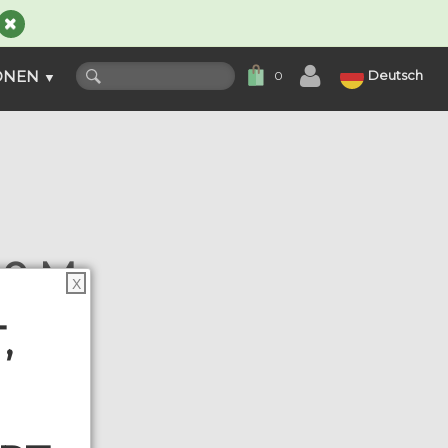
ONEN
Deutsch
0
▼
0 M.
X
are
,