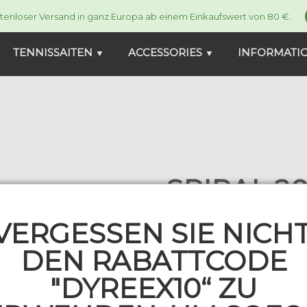
tenloser Versand in ganz Europa ab einem Einkaufswert von 80 €.
TENNISSAITEN
ACCESSORIES
INFORMATI
▼
▼
SPIRAL 20
2 Komment
VERGESSEN SIE NICHT
99,00 €
109,00 €
SP_200_135
DEN RABATTCODE
Sofort lieferbar
"DYREEX10“ ZU
Gauge