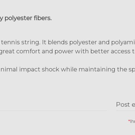
 polyester fibers.
 tennis string. It blends polyester and polya
 great comfort and power with better access to
inimal impact shock while maintaining the spi
Post 
*
Ih