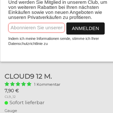
Und werden Sie Mitglied in unserem Club, um
Deutsch
von weiteren Rabatten bei Ihren nächsten
Einkäufen sowie von neuen Angeboten wie
unseren Privatverkäufen zu profitieren.
ANMELDEN
Indem ich meine Informationen sende, stimme ich Ihrer
Datenschutzrichtlinie zu
CLOUD9 12 M.
1 Kommentar
7,90 €
CL9_12
Sofort lieferbar
Gauge