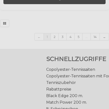
←
1
2
3
4
5
...
14
→
SCHNELLZUGRIFFE
Copolyester-Tennissaiten
Copolyester-Tennissaiten mit F
Tenniszubehör
Rabattpreise
Black Edge 200 m.
Match Power 200 m.
% Schnäppchen