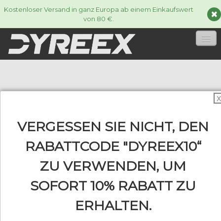
Kostenloser Versand in ganz Europa ab einem Einkaufswert
von 80 €.
HOME
TENNISSAITEN
▼
X
ACCESSORIES
▼
VERGESSEN SIE NICHT, DEN
INFORMATIONEN
RABATTCODE "DYREEX10“
▼
ZU VERWENDEN, UM
SOFORT 10% RABATT ZU
0
ERHALTEN.