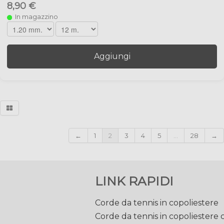
8,90 €
In magazzino
Aggiungi
←
1
2
3
4
5
...
28
→
LINK RAPIDI
Corde da tennis in copoliestere
Corde da tennis in copoliestere