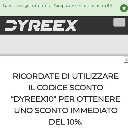
Spedizione gratuita in tutta Europa per ordini superiori a 80
€.
HOME
CORDE
▼
X
ACCESSORIES
▼
RICORDATE DI UTILIZZARE
INFORMAZIONI
▼
IL CODICE SCONTO
“DYREEX10” PER OTTENERE
UNO SCONTO IMMEDIATO
0
DEL 10%.