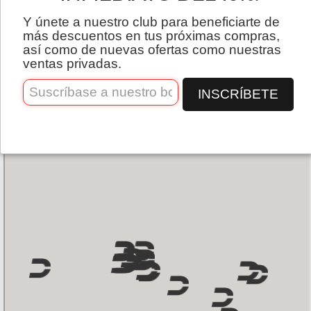
comerciales. Si desea convertirse en uno de
Español
Y únete a nuestro club para beneficiarte de
nuestros distribuidores, no dude en ponerse
más descuentos en tus próximas compras,
en contacto
con nosotros.
así como de nuevas ofertas como nuestras
ventas privadas.
INSCRÍBETE