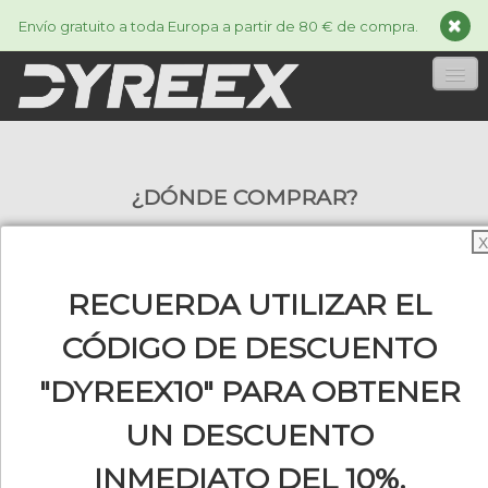
Envío gratuito a toda Europa a partir de 80 € de compra.
INICIA
¿DÓNDE COMPRAR?
CORDAJES
▼
X
ACCESSORIES
▼
RECUERDA UTILIZAR EL
INFORMACIÓN
▼
¿Quieres comprar un cordaje de tenis
CÓDIGO DE DESCUENTO
Dyreex cerca de tu casa? Aquí tienes la lista
"DYREEX10" PARA OBTENER
de nuestros distribuidores en todo el
0
mundo.
UN DESCUENTO
Siempre estamos buscando nuevos socios
INMEDIATO DEL 10%.