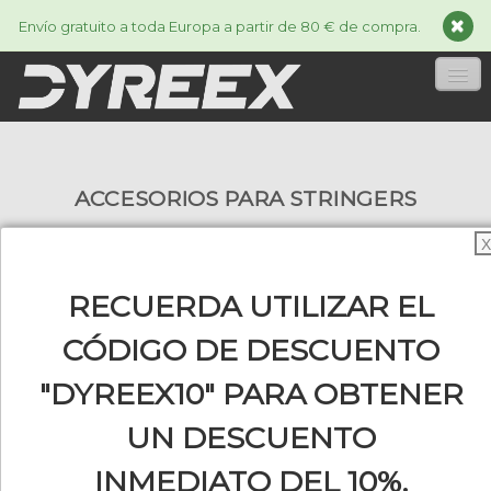
Envío gratuito a toda Europa a partir de 80 € de compra.
INICIA
ACCESORIOS PARA STRINGERS
CORDAJES
▼
X
ACCESSORIES
▼
RECUERDA UTILIZAR EL
INFORMACIÓN
▼
Aquí tienes algunos accesorios para las
CÓDIGO DE DESCUENTO
máquinas de encordar raquetas de tenis o para
personalizar tu raqueta.
"DYREEX10" PARA OBTENER
0
UN DESCUENTO
INMEDIATO DEL 10%.