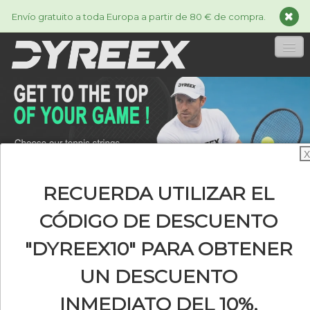
Envío gratuito a toda Europa a partir de 80 € de compra.
INICIA
CORDAJES
▼
X
ACCESSORIES
▼
RECUERDA UTILIZAR EL
INFORMACIÓN
▼
CÓDIGO DE DESCUENTO
"DYREEX10" PARA OBTENER
0
UN DESCUENTO
INMEDIATO DEL 10%.