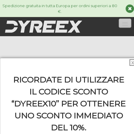
Spedizione gratuita in tutta Europa per ordini superiori a 80
€.
HOME
CORDE
▼
X
ACCESSORIES
▼
RICORDATE DI UTILIZZARE
INFORMAZIONI
▼
IL CODICE SCONTO
“DYREEX10” PER OTTENERE
UNO SCONTO IMMEDIATO
0
DEL 10%.