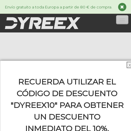
Envío gratuito a toda Europa a partir de 80 € de compra.
INICIA
CORDAJES
▼
X
ACCESSORIES
▼
RECUERDA UTILIZAR EL
INFORMACIÓN
▼
CÓDIGO DE DESCUENTO
"DYREEX10" PARA OBTENER
0
UN DESCUENTO
INMEDIATO DEL 10%.