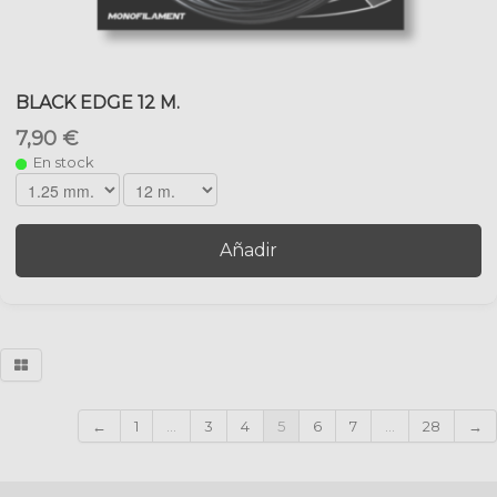
BLACK EDGE 12 M.
7,90 €
En stock
Añadir
←
1
...
3
4
5
6
7
...
28
→