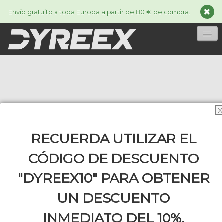
Envío gratuito a toda Europa a partir de 80 € de compra.
INICIA
CORDAJES
▼
X
ACCESSORIES
▼
RECUERDA UTILIZAR EL
INFORMACIÓN
▼
CÓDIGO DE DESCUENTO
"DYREEX10" PARA OBTENER
0
UN DESCUENTO
INMEDIATO DEL 10%.