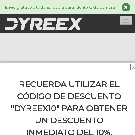
Envío gratuito a toda Europa a partir de 80 € de compra.
INICIA
CORDAJES
▼
X
ACCESSORIES
▼
RECUERDA UTILIZAR EL
INFORMACIÓN
▼
CÓDIGO DE DESCUENTO
"DYREEX10" PARA OBTENER
0
UN DESCUENTO
INMEDIATO DEL 10%.